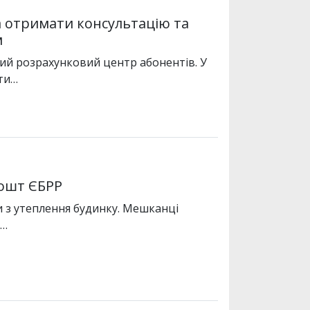
на отримати консультацію та
м
ний розрахунковий центр абонентів. У
ти…
кошт ЄБРР
и з утеплення будинку. Мешканці
у…