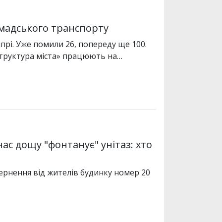
омадського транспорту
прі. Уже помили 26, попереду ще 100.
структура міста» працюють на…
час дощу "фонтанує" унітаз: хто
ернення від жителів будинку номер 20