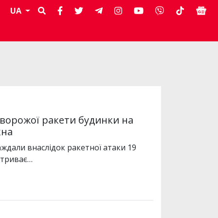
UA
 ворожої ракети будинки на
кна
аждали внаслідок ракетної атаки 19
й триває…