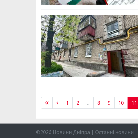
1
2
...
8
9
10
11
©2026 Новини Дніпра | Останні новини