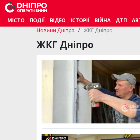
МІСТО
ПОДІЇ
ВІДЕО
ІСТОРІЇ
ВІЙНА
ДТП
АВ
Новини Дніпра
/
ЖКГ Дніпро
ЖКГ Дніпро