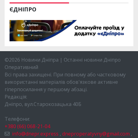
ЄДНІПРО
©2026 Новини Дніпра | Останні новини Дніпро
Оперативний
Всі права захищені. При повному або частковому
використанні матеріалів обов'язкове активне
гіперпосилання у першому абзаці.
Редакція:
Дніпро, вул.Старокозацька 40Б
Телефони:
+380 (66) 068-21-04
info@dnepr.express
,
dneproperatyvny@gmail.com
,