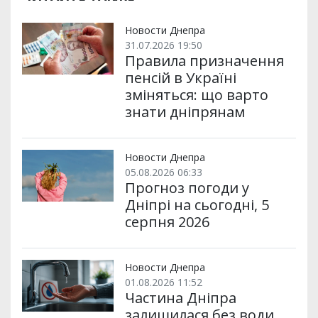
и
o
e
r
A
т
o
r
a
p
и
k
m
p
Новости Днепра
31.07.2026 19:50
Правила призначення
пенсій в Україні
зміняться: що варто
знати дніпрянам
Новости Днепра
05.08.2026 06:33
Прогноз погоди у
Дніпрі на сьогодні, 5
серпня 2026
Новости Днепра
01.08.2026 11:52
Частина Дніпра
залишилася без води