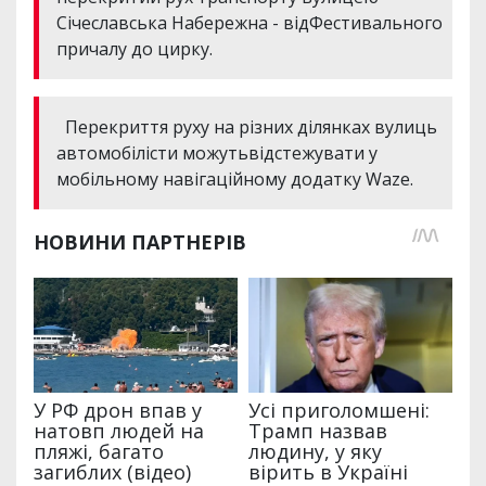
Січеславська Набережна - відФестивального
причалу до цирку.
Перекриття руху на різних ділянках вулиць
автомобілісти можутьвідстежувати у
мобільному навігаційному додатку Waze.