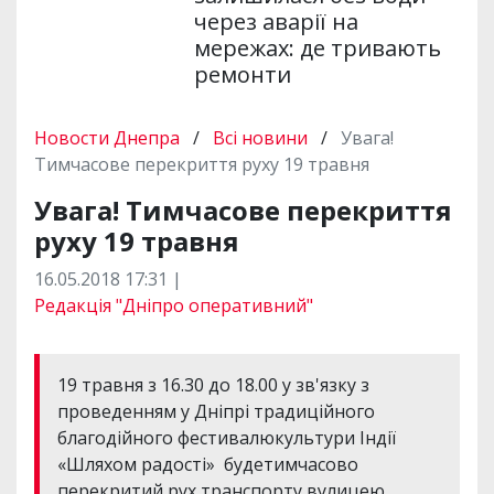
через аварії на
мережах: де тривають
ремонти
Новости Днепра
/
Всі новини
/
Увага!
Тимчасове перекриття руху 19 травня
Увага! Тимчасове перекриття
руху 19 травня
16.05.2018 17:31 |
Редакція "Дніпро оперативний"
19 травня з 16.30 до 18.00 у зв'язку з
проведенням у Дніпрі традиційного
благодійного фестивалюкультури Індії
«Шляхом радості» будетимчасово
перекритий рух транспорту вулицею