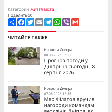
Категории:
Життя міста
Поделиться:
П
F
T
E
T
W
V
G
о
a
w
m
e
h
i
m
ш
c
i
a
l
a
b
a
и
e
t
i
e
t
e
i
р
b
t
l
g
s
r
l
ЧИТАЙТЕ ТАКЖЕ
и
o
e
r
A
т
o
r
a
p
и
k
m
p
Новости Днепра
08.08.2026 06:32
Прогноз погоди у
Дніпрі на сьогодні, 8
серпня 2026
Новости Днепра
07.08.2026 16:35
Мер Філатов вручив
нагороди командам
ветклінік Дніпра, які