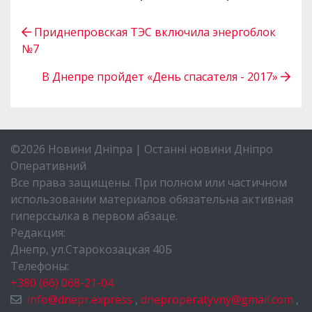
Приднепровская ТЭС включила энергоблок
№7
В Днепре пройдет «День спасателя - 2017»
©2026 Новини Дніпра | Останні новини Дніпро
Оперативний
Все права защищены. При полном или частичном
использовании материалов обязательна активная
гиперссылка в первом абзаце.
Редакция:
Днепр, ул.Старокозацкая 40Б
Телефоны:
+380 (66) 068-21-04
info@dnepr.express
,
dneproperatyvny@gmail.com
,