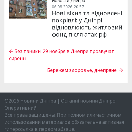
Новости Днепра
06.08.2026 20:57
Нові вікна та відновлені
покрівлі: у Дніпрі
відновлюють житловий
фонд після атак рф
Без паники. 29 ноября в Днепре прозвучат
сирены
Бережем здоровье, днепряне!
©2026 Новини Дніпра | Останні новини Дніпро
Оперативний
Все права защищены. При полном или частичном
использовании материалов обязательна активная
гиперссылка в первом абзаце.