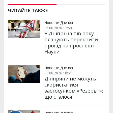
ш
c
i
a
l
a
b
a
и
e
t
i
e
t
e
i
р
b
t
l
g
s
r
l
ЧИТАЙТЕ ТАКЖЕ
и
o
e
r
A
т
o
r
a
p
и
k
m
p
Новости Днепра
06.08.2026 12:58
У Дніпрі на пів року
планують перекрити
проїзд на проспекті
Науки
Новости Днепра
03.08.2026 10:51
Дніпряни не можуть
скористатися
застосунком «Резерв+»:
що сталося
Новости Днепра