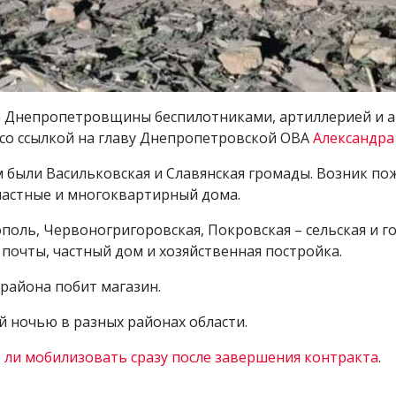
на Днепропетровщины беспилотниками, артиллерией и а
со ссылкой на главу Днепропетровской ОВА
Александра
 были Васильковская и Славянская громады. Возник по
частные и многоквартирный дома.
оль, Червоногригоровская, Покровская – сельская и г
почты, частный дом и хозяйственная постройка.
района побит магазин.
й ночью в разных районах области.
 ли мобилизовать сразу после завершения контракта
.