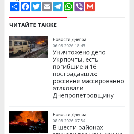
П
F
T
E
T
W
V
G
о
a
w
m
e
h
i
m
ш
c
i
a
l
a
b
a
и
e
t
i
e
t
e
i
р
b
t
l
g
s
r
l
ЧИТАЙТЕ ТАКЖЕ
и
o
e
r
A
т
o
r
a
p
и
k
m
p
Новости Днепра
06.08.2026 18:45
Уничтожено депо
Укрпочты, есть
погибшие и 16
пострадавших:
россияне массированно
атаковали
Днепропетровщину
Новости Днепра
08.08.2026 07:54
В шести районах