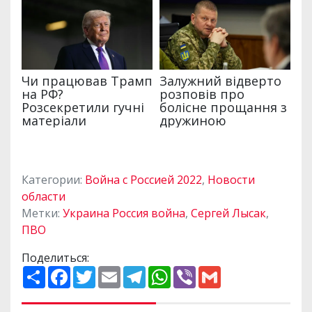
Категории:
Война с Россией 2022
,
Новости
области
Метки:
Украина Россия война
,
Сергей Лысак
,
ПВО
Поделиться:
П
F
T
E
T
W
V
G
о
a
w
m
e
h
i
m
ш
c
i
a
l
a
b
a
и
e
t
i
e
t
e
i