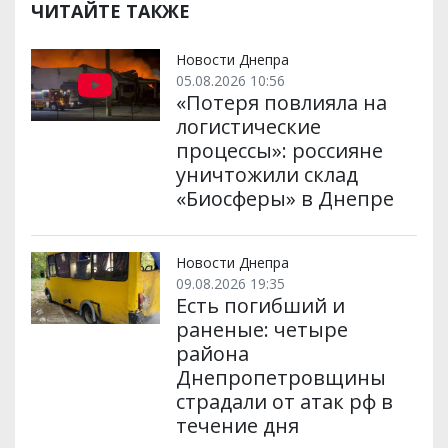
р
b
t
l
g
s
r
l
ЧИТАЙТЕ ТАКЖЕ
и
o
e
r
A
т
o
r
a
p
и
k
m
p
Новости Днепра
05.08.2026 10:56
«Потеря повлияла на
логистические
процессы»: россияне
уничтожили склад
«Биосферы» в Днепре
Новости Днепра
09.08.2026 19:35
Есть погибший и
раненые: четыре
района
Днепропетровщины
страдали от атак рф в
течение дня