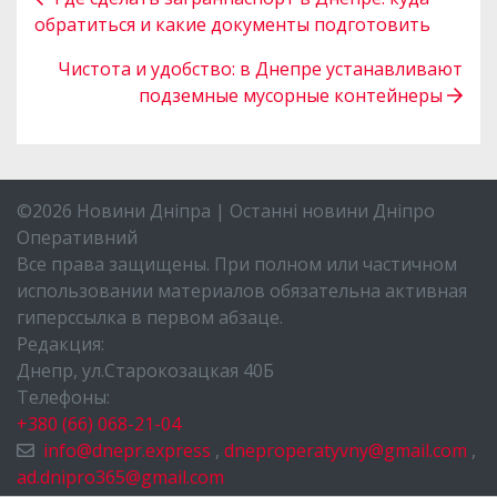
обратиться и какие документы подготовить
Чистота и удобство: в Днепре устанавливают
подземные мусорные контейнеры
©2026 Новини Дніпра | Останні новини Дніпро
Оперативний
Все права защищены. При полном или частичном
использовании материалов обязательна активная
гиперссылка в первом абзаце.
Редакция:
Днепр, ул.Старокозацкая 40Б
Телефоны:
+380 (66) 068-21-04
info@dnepr.express
,
dneproperatyvny@gmail.com
,
ad.dnipro365@gmail.com