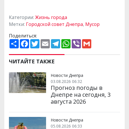
Категории:
Жизнь города
Метки:
Городской совет Днепра
,
Мусор
Поделиться:
П
F
T
E
T
W
V
G
о
a
w
m
e
h
i
m
ш
c
i
a
l
a
b
a
и
e
t
i
e
t
e
i
р
b
t
l
g
s
r
l
ЧИТАЙТЕ ТАКЖЕ
и
o
e
r
A
т
o
r
a
p
и
k
m
p
Новости Днепра
03.08.2026 06:32
Прогноз погоды в
Днепре на сегодня, 3
августа 2026
Новости Днепра
05.08.2026 06:33