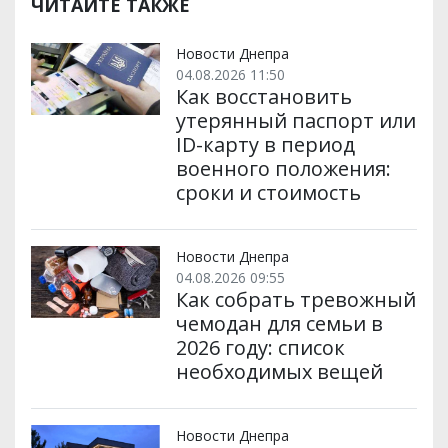
р
b
t
l
g
s
r
l
ЧИТАЙТЕ ТАКЖЕ
и
o
e
r
A
т
o
r
a
p
и
k
m
p
Новости Днепра
04.08.2026 11:50
Как восстановить
утерянный паспорт или
ID-карту в период
военного положения:
сроки и стоимость
Новости Днепра
04.08.2026 09:55
Как собрать тревожный
чемодан для семьи в
2026 году: список
необходимых вещей
Новости Днепра