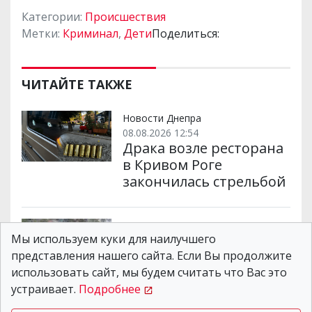
Категории:
Происшествия
Метки:
Криминал
,
Дети
Поделиться:
ЧИТАЙТЕ ТАКЖЕ
Новости Днепра
08.08.2026 12:54
Драка возле ресторана
в Кривом Роге
закончилась стрельбой
Новости Днепра
Мы используем куки для наилучшего
06.08.2026 08:53
Дебош и конфликт с
представления нашего сайта. Если Вы продолжите
полицией на проспекте
использовать сайт, мы будем считать что Вас это
Поля в Днепре:
устраивает.
Подробнее
обнародованы новые