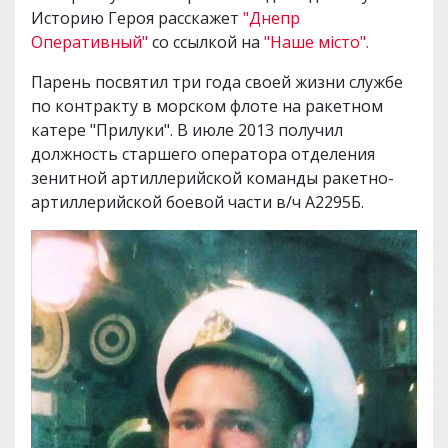
Историю Героя расскажет
"Днепр
Оперативный"
со ссылкой на
"Наше місто".
Парень посвятил три года своей жизни службе
по контракту в морском флоте на ракетном
катере "Прилуки". В июле 2013 получил
должность старшего оператора отделения
зенитной артиллерийской команды ракетно-
артиллерийской боевой части в/ч А2295Б.