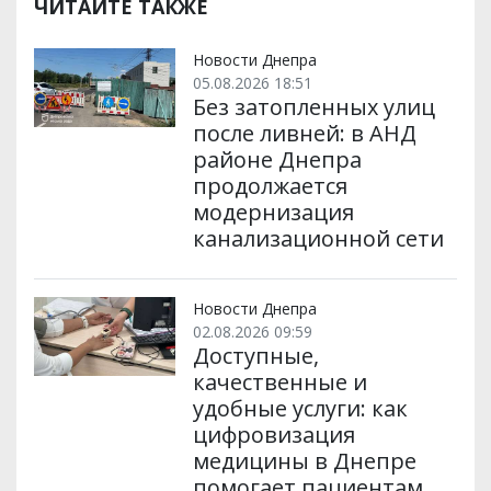
р
b
t
l
g
s
r
l
ЧИТАЙТЕ ТАКЖЕ
и
o
e
r
A
т
o
r
a
p
и
k
m
p
Новости Днепра
05.08.2026 18:51
Без затопленных улиц
после ливней: в АНД
районе Днепра
продолжается
модернизация
канализационной сети
Новости Днепра
02.08.2026 09:59
Доступные,
качественные и
удобные услуги: как
цифровизация
медицины в Днепре
помогает пациентам