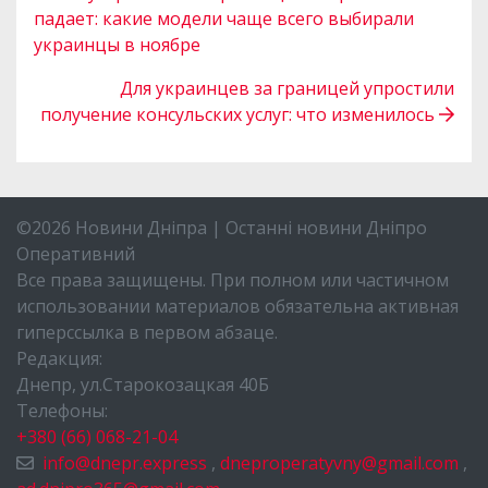
падает: какие модели чаще всего выбирали
украинцы в ноябре
Для украинцев за границей упростили
получение консульских услуг: что изменилось
©2026 Новини Дніпра | Останні новини Дніпро
Оперативний
Все права защищены. При полном или частичном
использовании материалов обязательна активная
гиперссылка в первом абзаце.
Редакция:
Днепр, ул.Старокозацкая 40Б
Телефоны:
+380 (66) 068-21-04
info@dnepr.express
,
dneproperatyvny@gmail.com
,