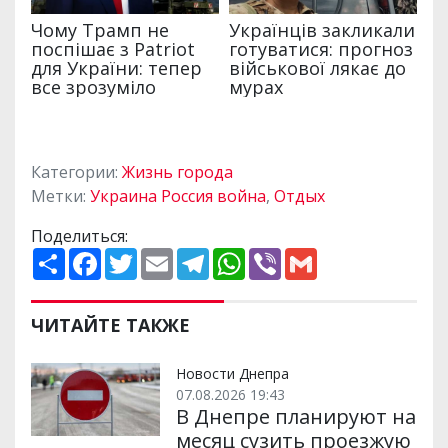
Категории:
Жизнь города
Метки:
Украина Россия война
,
Отдых
Поделиться:
П
F
T
E
T
W
V
G
о
a
w
m
e
h
i
m
ш
c
i
a
l
a
b
a
и
e
t
i
e
t
e
i
р
b
t
l
g
s
r
l
ЧИТАЙТЕ ТАКЖЕ
и
o
e
r
A
т
o
r
a
p
и
k
m
p
Новости Днепра
07.08.2026 19:43
В Днепре планируют на
месяц сузить проезжую