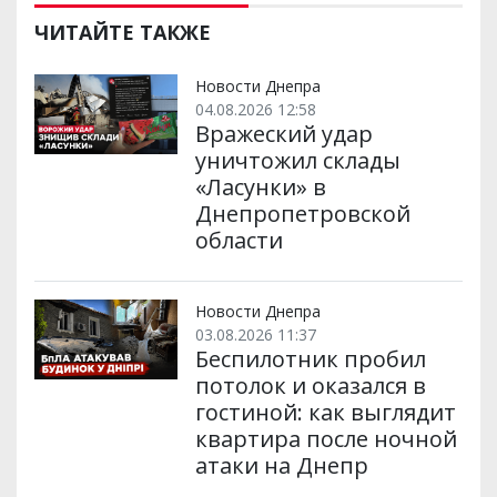
и
e
t
i
e
t
e
i
р
b
t
l
g
s
r
l
ЧИТАЙТЕ ТАКЖЕ
и
o
e
r
A
т
o
r
a
p
и
k
m
p
Новости Днепра
04.08.2026 12:58
Вражеский удар
уничтожил склады
«Ласунки» в
Днепропетровской
области
Новости Днепра
03.08.2026 11:37
Беспилотник пробил
потолок и оказался в
гостиной: как выглядит
квартира после ночной
атаки на Днепр