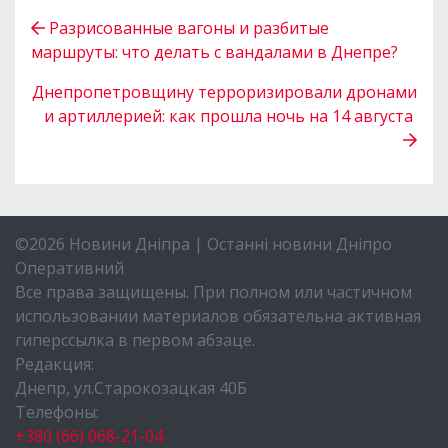
Разрисованные вагоны и разбитые
маршруты: что делать с вандалами в Днепре?
Днепропетровщину терроризировали дронами
и артиллерией: как прошла ночь на 14 августа
©2026 Новини Дніпра | Останні новини Дніпро
Оперативний
Все права защищены. При полном или частичном
использовании материалов обязательна активная
гиперссылка в первом абзаце.
Редакция:
Днепр, ул.Старокозацкая 40Б
Телефоны:
+380 (66) 068-21-04