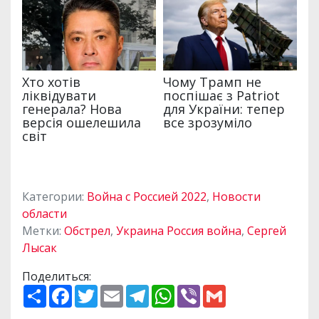
Категории:
Война с Россией 2022
,
Новости
области
Метки:
Обстрел
,
Украина Россия война
,
Сергей
Лысак
Поделиться:
П
F
T
E
T
W
V
G
о
a
w
m
e
h
i
m
ш
c
i
a
l
a
b
a