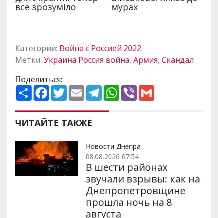
Категории:
Война с Россией 2022
Метки:
Украина Россия война
,
Армия
,
Скандал
Поделиться:
П
F
T
E
T
W
V
G
о
a
w
m
e
h
i
m
ш
c
i
a
l
a
b
a
и
e
t
i
e
t
e
i
р
b
t
l
g
s
r
l
ЧИТАЙТЕ ТАКЖЕ
и
o
e
r
A
т
o
r
a
p
и
k
m
p
Новости Днепра
08.08.2026 07:54
В шести районах
звучали взрывы: как на
Днепропетровщине
прошла ночь на 8
августа