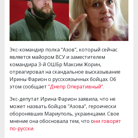
Экс-командир полка "Азов", который сейчас
является майором ВСУ и заместителем
командира 3-й ОШБр Максим Жорин,
отреагировал на скандальное высказывание
Ирины Фарион о русскоязычных бойцах. Об
этом сообщает
"Днепр Оперативный".
Экс-депутат Ирина Фарион заявила, что не
может назвать бойцов "Азова", героически
оборонявших Мариуполь, украинцами. Свое
мнение она обосновала тем, что о
ни говорят
по-русски.