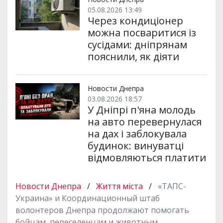
05.08.2026 13:49
Через кондиціонер
можна посваритися із
сусідами: дніпрянам
пояснили, як діяти
Новости Днепра
03.08.2026 18:57
У Дніпрі п'яна молодь
на авто перевернулася
на дах і заблокувала
будинок: винуватці
відмовляються платити
Новости Днепра
/
Життя міста
/
«ТАПС-
Украина» и Координационный штаб
волонтеров Днепра продолжают помогать
бойцам, переселенцам и животным