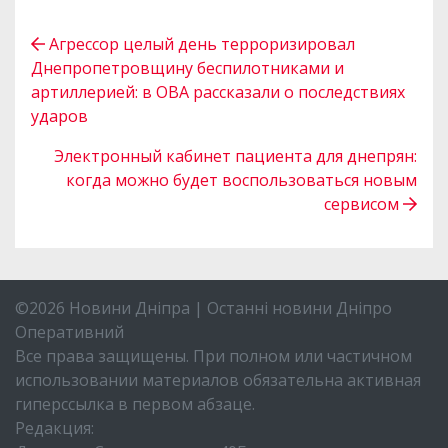
Агрессор целый день терроризировал
Днепропетровщину беспилотниками и
артиллерией: в ОВА рассказали о последствиях
ударов
Электронный кабинет пациента для днепрян:
когда можно будет воспользоваться новым
сервисом
©2026 Новини Дніпра | Останні новини Дніпро
Оперативний
Все права защищены. При полном или частичном
использовании материалов обязательна активная
гиперссылка в первом абзаце.
Редакция: