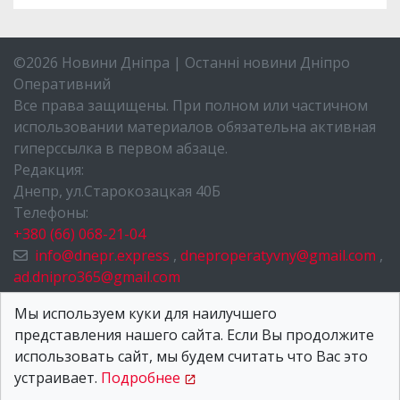
©2026 Новини Дніпра | Останні новини Дніпро
Оперативний
Все права защищены. При полном или частичном
использовании материалов обязательна активная
гиперссылка в первом абзаце.
Редакция:
Днепр, ул.Старокозацкая 40Б
Телефоны:
+380 (66) 068-21-04
info@dnepr.express
,
dneproperatyvny@gmail.com
,
ad.dnipro365@gmail.com
НОВОСТИ ДНЕПРА
Мы используем куки для наилучшего
представления нашего сайта. Если Вы продолжите
О НАС
использовать сайт, мы будем считать что Вас это
КОНТАКТЫ
устраивает.
Подробнее