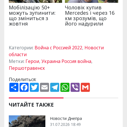
Категории:
Война с Россией 2022
,
Новости
области
Метки:
Герои
,
Украина Россия война
,
Першотравенск
Поделиться:
П
F
T
E
T
W
V
G
о
a
w
m
e
h
i
m
ш
c
i
a
l
a
b
a
и
e
t
i
e
t
e
i
р
b
t
l
g
s
r
l
ЧИТАЙТЕ ТАКЖЕ
и
o
e
r
A
т
o
r
a
p
и
k
m
p
Новости Днепра
31.07.2026 18:49