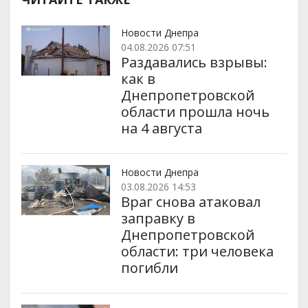
и
o
e
r
A
т
o
r
a
p
и
k
m
p
Новости Днепра
04.08.2026 07:51
Раздавались взрывы:
как в
Днепропетровской
области прошла ночь
на 4 августа
Новости Днепра
03.08.2026 14:53
Враг снова атаковал
заправку в
Днепропетровской
области: три человека
погибли