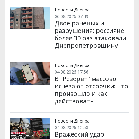
т
o
r
a
p
и
k
m
p
Новости Днепра
06.08.2026 07:49
Двое раненых и
разрушения: россияне
более 30 раз атаковали
Днепропетровщину
Новости Днепра
04.08.2026 17:56
В "Резерв+" массово
исчезают отсрочки: что
произошло и как
действовать
Новости Днепра
04.08.2026 12:58
Вражеский удар