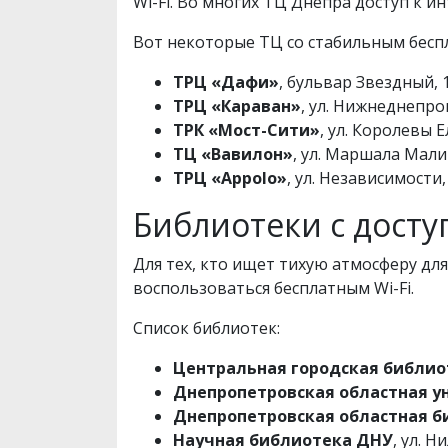
Wi-Fi. Во многих ТЦ Днепра доступ к ин
Вот некоторые ТЦ со стабильным беспл
ТРЦ «Дафи»
, бульвар Звездный, 
ТРЦ «Караван»
, ул. Нижнеднепро
ТРК «Мост-Сити»
, ул. Королевы Е
ТЦ «Вавилон»
, ул. Маршала Малин
ТРЦ «Appolo»
, ул. Независимости, 
Библиотеки с доступ
Для тех, кто ищет тихую атмосферу дл
воспользоваться бесплатным Wi-Fi.
Список библиотек:
Центральная городская библио
Днепропетровская областная у
Днепропетровская областная 
Научная библиотека ДНУ
, ул. Н