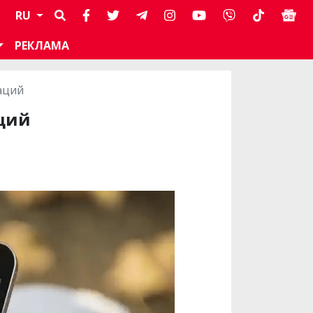
RU
РЕКЛАМА
аций
аций