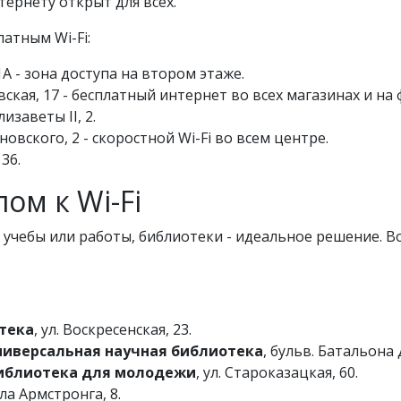
тернету открыт для всех.
атным Wi-Fi:
1А - зона доступа на втором этаже.
вская, 17 - бесплатный интернет во всех магазинах и на 
лизаветы ІІ, 2.
овского, 2 - скоростной Wi-Fi во всем центре.
36.
ом к Wi-Fi
я учебы или работы, библиотеки - идеальное решение. В
тека
, ул. Воскресенская, 23.
ниверсальная научная библиотека
, бульв. Батальона 
библиотека для молодежи
, ул. Староказацкая, 60.
ила Армстронга, 8.