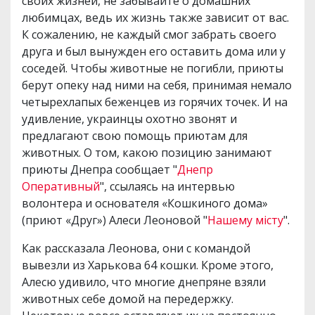
своих жизней, не забывайте о домашних
любимцах, ведь их жизнь также зависит от вас.
К сожалению, не каждый смог забрать своего
друга и был вынужден его оставить дома или у
соседей. Чтобы животные не погибли, приюты
берут опеку над ними на себя, принимая немало
четырехлапых беженцев из горячих точек. И на
удивление, украинцы охотно звонят и
предлагают свою помощь приютам для
животных. О том, какою позицию занимают
приюты Днепра сообщает "
Днепр
Оперативный
", ссылаясь на интервью
волонтера и основателя «Кошкиного дома»
(приют «Друг») Алеси Леоновой "
Нашему місту
".
Как рассказала Леонова, они с командой
вывезли из Харькова 64 кошки. Кроме этого,
Алесю удивило, что многие днепряне взяли
животных себе домой на передержку.