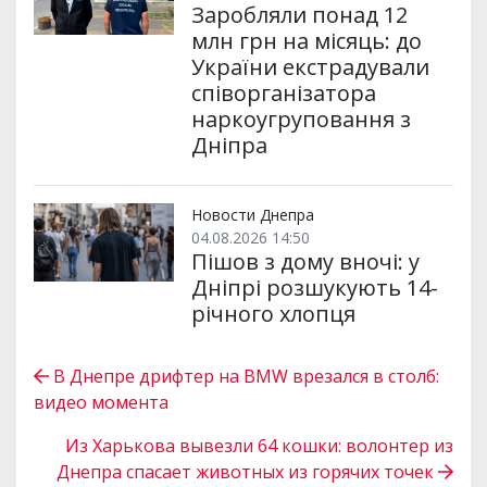
Заробляли понад 12
млн грн на місяць: до
України екстрадували
співорганізатора
наркоугруповання з
Дніпра
Новости Днепра
04.08.2026 14:50
Пішов з дому вночі: у
Дніпрі розшукують 14-
річного хлопця
В Днепре дрифтер на BMW врезался в столб:
видео момента
Из Харькова вывезли 64 кошки: волонтер из
Днепра спасает животных из горячих точек