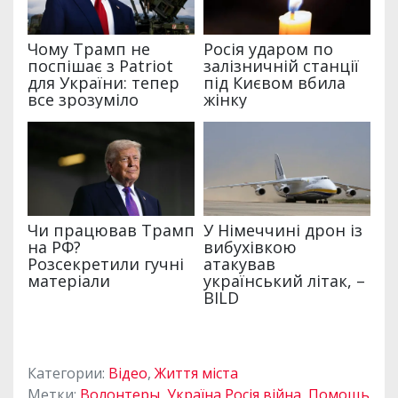
Категории:
Відео
,
Життя міста
Метки:
Волонтеры
,
Україна Росія війна
,
Помощь