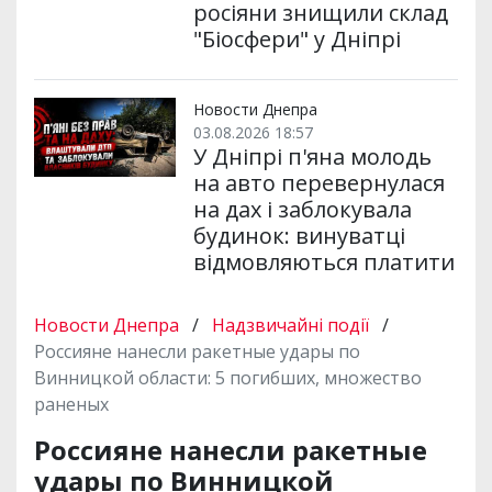
росіяни знищили склад
"Біосфери" у Дніпрі
Новости Днепра
03.08.2026 18:57
У Дніпрі п'яна молодь
на авто перевернулася
на дах і заблокувала
будинок: винуватці
відмовляються платити
Новости Днепра
/
Надзвичайні події
/
Россияне нанесли ракетные удары по
Винницкой области: 5 погибших, множество
раненых
Россияне нанесли ракетные
удары по Винницкой