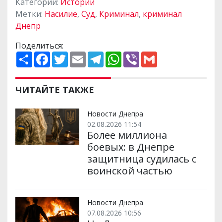
Категории:
Истории
Метки:
Насилие
,
Суд
,
Криминал
,
криминал
Днепр
Поделиться:
П
F
T
E
T
W
V
G
о
a
w
m
e
h
i
m
ш
c
i
a
l
a
b
a
и
e
t
i
e
t
e
i
р
b
t
l
g
s
r
l
ЧИТАЙТЕ ТАКЖЕ
и
o
e
r
A
т
o
r
a
p
и
k
m
p
Новости Днепра
02.08.2026 11:54
Более миллиона
боевых: в Днепре
защитница судилась с
воинской частью
Новости Днепра
07.08.2026 10:56