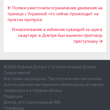
Поляки ужесточили ограничение движения на
границе с Украиной: что сейчас происходит на
пунктах пропуска
Изнасилование и избиение кувалдой за шум в
квартире: в Днепре был вынесен приговор
преступнику
©2026 Новини Дніпра | Останні новини Дніпро
Оперативний
Все права защищены. При полном или частичном
использовании материалов обязательна активная
гиперссылка в первом абзаце.
Редакция:
Днепр, ул.Старокозацкая 40Б
Телефоны: