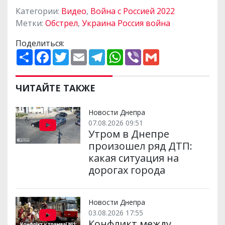
Категории:
Видео
,
Война с Россией 2022
Метки:
Обстрел
,
Украина Россия война
Поделиться:
П
F
T
E
T
W
V
G
о
a
w
m
e
h
i
m
ш
c
i
a
l
a
b
a
и
e
t
i
e
t
e
i
р
b
t
l
g
s
r
l
ЧИТАЙТЕ ТАКЖЕ
и
o
e
r
A
т
o
r
a
p
и
k
m
p
Новости Днепра
07.08.2026 09:51
Утром в Днепре
произошел ряд ДТП:
какая ситуация на
дорогах города
Новости Днепра
03.08.2026 17:55
Конфликт между