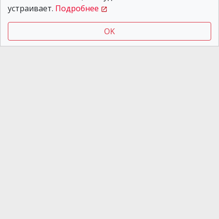
Драка возле ресторана
устраивает.
Подробнее
в Кривом Роге
закончилась стрельбой
OK
Новости Днепра
06.08.2026 08:53
Дебош и конфликт с
полицией на проспекте
Поля в Днепре:
обнародованы новые
подробности
инцидента
В Украине отменят две формы обучения:
какие и когда
Как автомобиль поможет выжить при блэкауте:
полезные советы и рекомендации