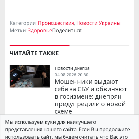
Категории:
Происшествия
,
Новости Украины
Метки:
Здоровье
Поделиться:
ЧИТАЙТЕ ТАКЖЕ
Новости Днепра
04.08.2026 20:50
Мошенники выдают
себя за СБУ и обвиняют
в госизмене: днепрян
предупредили о новой
схеме
Мы используем куки для наилучшего
представления нашего сайта. Если Вы продолжите
Новости Днепра
использовать сайт, мы будем считать что Вас это
08.08.2026 12:54