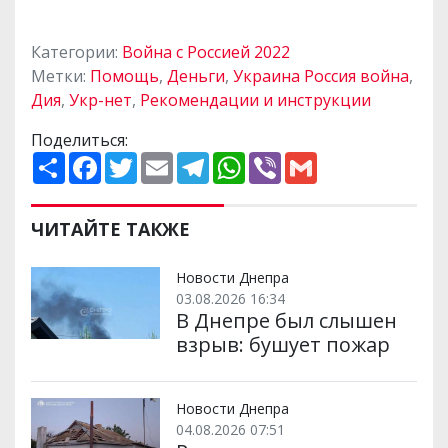
Категории:
Война с Россией 2022
Метки:
Помощь
,
Деньги
,
Украина Россия война
,
Дия
,
Укр-нет
,
Рекомендации и инструкции
Поделиться:
П
F
T
E
T
W
V
G
о
a
w
m
e
h
i
m
ш
c
i
a
l
a
b
a
и
e
t
i
e
t
e
i
р
b
t
l
g
s
r
l
ЧИТАЙТЕ ТАКЖЕ
и
o
e
r
A
т
o
r
a
p
и
k
m
p
Новости Днепра
03.08.2026 16:34
В Днепре был слышен
взрыв: бушует пожар
Новости Днепра
04.08.2026 07:51