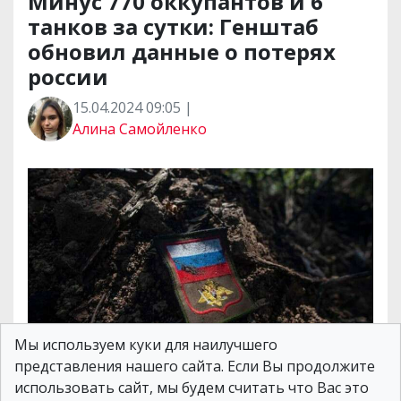
Минус 770 оккупантов и 6
танков за сутки: Генштаб
обновил данные о потерях
россии
15.04.2024 09:05 |
Алина Самойленко
Мы используем куки для наилучшего
В Генеральном штабе ВСУ назвали актуальные
представления нашего сайта. Если Вы продолжите
на 15 апреля данные по потерям российской
использовать сайт, мы будем считать что Вас это