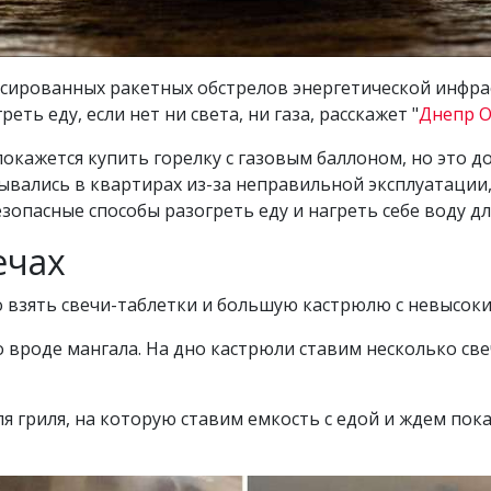
ссированных ракетных обстрелов энергетической инфра
реть еду, если нет ни света, ни газа, расскажет "
Днепр 
ажется купить горелку с газовым баллоном, но это до
рывались в квартирах из-за неправильной эксплуатации
опасные способы разогреть еду и нагреть себе воду для
ечах
о взять свечи-таблетки и большую кастрюлю с невысок
 вроде мангала. На дно кастрюли ставим несколько свеч
 гриля, на которую ставим емкость с едой и ждем пока