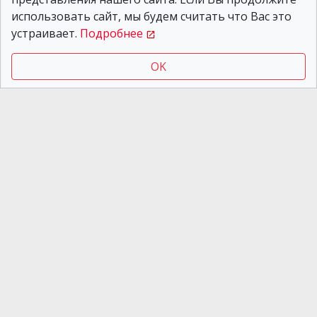
использовать сайт, мы будем считать что Вас это
устраивает.
Подробнее
В Днепре продолжается борьба с автохамами,
OK
паркующимися в запрещенных местах. Какое
количество штрафов выписали инспекторы за
прошедшую неделю и сколько авто было
эвакуировано, сообщает
«Днепр
Оперативный»
.
Как отчитались на странице
Единого
парковочного пространства
, кроме множества
профилактических бесед с водителями, за
прошедшую неделю инспекторы:
наложили более 2500 штрафов за
нарушение правил парковки;
эвакуировали более 70 машин,
оставленных владельцами со