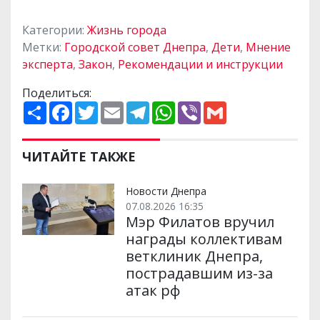
Категории:
Жизнь города
Метки:
Городской совет Днепра
,
Дети
,
Мнение
эксперта
,
Закон
,
Рекомендации и инструкции
Поделиться:
П
F
T
E
T
W
V
G
о
a
w
m
e
h
i
m
ш
c
i
a
l
a
b
a
и
e
t
i
e
t
e
i
р
b
t
l
g
s
r
l
ЧИТАЙТЕ ТАКЖЕ
и
o
e
r
A
т
o
r
a
p
и
k
m
p
Новости Днепра
07.08.2026 16:35
Мэр Филатов вручил
награды коллективам
ветклиник Днепра,
пострадавшим из-за
атак рф