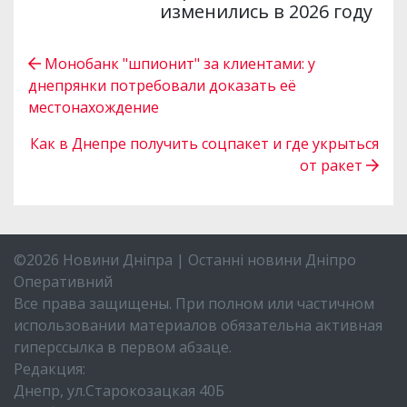
изменились в 2026 году
Монобанк "шпионит" за клиентами: у
днепрянки потребовали доказать её
местонахождение
Как в Днепре получить соцпакет и где укрыться
от ракет
©2026 Новини Дніпра | Останні новини Дніпро
Оперативний
Все права защищены. При полном или частичном
использовании материалов обязательна активная
гиперссылка в первом абзаце.
Редакция:
Днепр, ул.Старокозацкая 40Б