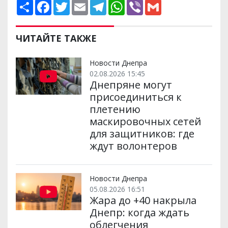
П
F
T
E
T
W
V
G
о
a
w
m
e
h
i
m
ш
c
i
a
l
a
b
a
и
e
t
i
e
t
e
i
р
b
t
l
g
s
r
l
ЧИТАЙТЕ ТАКЖЕ
и
o
e
r
A
т
o
r
a
p
и
k
m
p
Новости Днепра
02.08.2026 15:45
Днепряне могут
присоединиться к
плетению
маскировочных сетей
для защитников: где
ждут волонтеров
Новости Днепра
05.08.2026 16:51
Жара до +40 накрыла
Днепр: когда ждать
облегчения