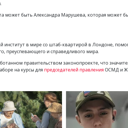
.
та может быть Александра Марушева, которая может бы
й институт в мире со штаб-квартирой в Лондоне, пом
го, преуспевающего и справедливого мира.
аботанном правительством законопроекте, что значи
наборе на курсы для
председателей правления
ОСМД и Ж