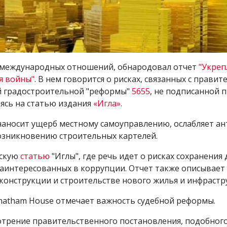
т международных отношений, обнародовал отчет
"Укреп
я войны"
. В нем говорится о рисках, связанных с прав
 градостроительной "реформы"
5655
, не подписанной 
аясь на статью издания
«Игла»
.
 наносит ущерб местному самоуправлению, ослабляет 
возникновению строительных картелей.
ескую
статью
"Иглы", где речь идет о рисках сохранени
заинтересованных в коррупции. Отчет также описывает
конструкции и строительстве нового жилья и инфрастр
hatham House отмечает важность судебной реформы.
отрение правительственного постановления, подобного