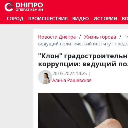
ГОРОД
ПРОИСШЕСТВИЯ
ВИДЕО
ИСТОРИИ
В
Новости Днепра
/
Жизнь города
/
"
ведущий политический институт предо
"Клон" градостроитель
коррупции: ведущий по
20.03.2024 14:25 |
Алина Рашевская