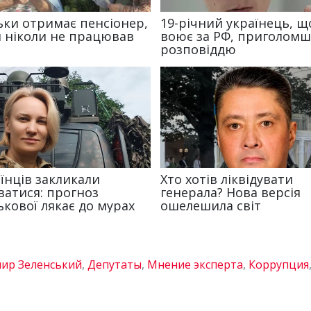
ир Зеленський
,
Депутаты
,
Мнение эксперта
,
Коррупция