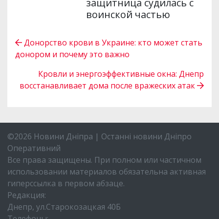
защитница судилась с
воинской частью
Донорство крови в Украине: кто может стать
донором и почему это важно
Кровли и энергоэффективные окна: Днепр
восстанавливает дома после вражеских атак
©2026 Новини Дніпра | Останні новини Дніпро
Оперативний
Все права защищены. При полном или частичном
использовании материалов обязательна активная
гиперссылка в первом абзаце.
Редакция:
Днепр, ул.Старокозацкая 40Б
Телефоны: