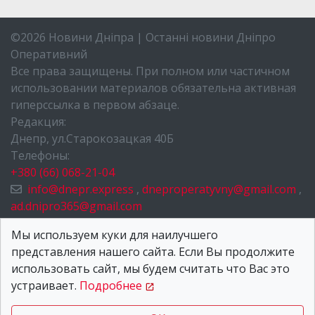
©2026 Новини Дніпра | Останні новини Дніпро
Оперативний
Все права защищены. При полном или частичном
использовании материалов обязательна активная
гиперссылка в первом абзаце.
Редакция:
Днепр, ул.Старокозацкая 40Б
Телефоны:
+380 (66) 068-21-04
info@dnepr.express
,
dneproperatyvny@gmail.com
,
ad.dnipro365@gmail.com
НОВОСТИ ДНЕПРА
Мы используем куки для наилучшего
представления нашего сайта. Если Вы продолжите
О НАС
использовать сайт, мы будем считать что Вас это
КОНТАКТЫ
устраивает.
Подробнее