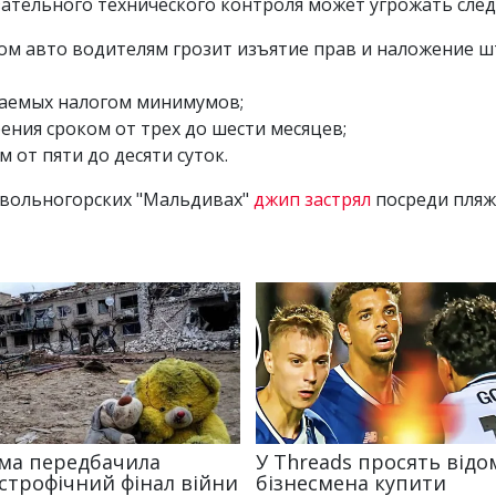
зательного технического контроля может угрожать сл
ом авто водителям грозит изъятие прав и наложение шт
агаемых налогом минимумов;
ения сроком от трех до шести месяцев;
м от пяти до десяти суток.
 вольногорских "Мальдивах"
джип застрял
посреди пляж