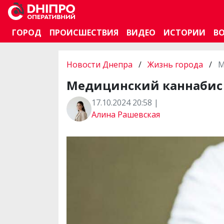
ГОРОД
ПРОИСШЕСТВИЯ
ВИДЕО
ИСТОРИИ
В
Новости Днепра
/
Жизнь города
/
М
Медицинский каннабис с
17.10.2024 20:58 |
Алина Рашевская