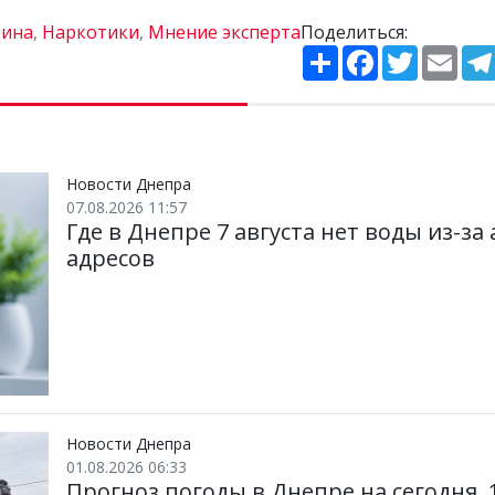
ина
,
Наркотики
,
Мнение эксперта
Поделиться:
П
F
T
E
о
a
w
m
ш
c
i
a
и
e
t
i
р
b
t
l
и
o
e
т
o
r
и
k
Новости Днепра
07.08.2026 11:57
Где в Днепре 7 августа нет воды из-з
адресов
Новости Днепра
01.08.2026 06:33
Прогноз погоды в Днепре на сегодня, 1