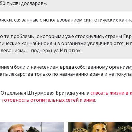
 50 тысяч долларов».
риски, связанные с использованием синтетических канн
то те проблемы, с которыми уже столкнулись страны Евр
тические каннабиноиды в организме увеличиваются, и 
леваниям», - подчеркнул Игнатюк.
ением боли и нанесением вреда собственному организм
ать лекарства только по назначению врача и не покуп
я Отдельная Штурмовая Бригада учила
спасать жизни в 
т
готовность отопительных сетей к зиме
.