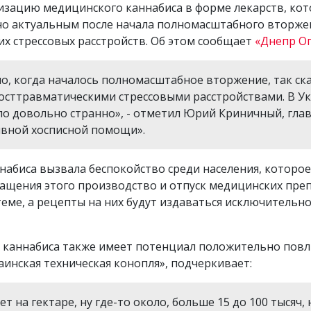
лизацию медицинского каннабиса в форме лекарств, ко
нно актуальным после начала полномасштабного вторже
х стрессовых расстройств. Об этом сообщает
«Днепр О
о, когда началось полномасштабное вторжение, так ск
посттравматическими стрессовыми расстройствами. В У
ло довольно странно», - отметил Юрий Криничный, гл
ивной хосписной помощи».
набиса вызвала беспокойство среди населения, котор
ащения этого производство и отпуск медицинских преп
еме, а рецепты на них будут издаваться исключительно
каннабиса также имеет потенциал положительно повли
инская техническая конопля», подчеркивает:
 на гектаре, ну где-то около, больше 15 до 100 тысяч,