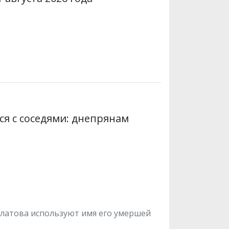
я с соседями: днепрянам
илатова используют имя его умершей