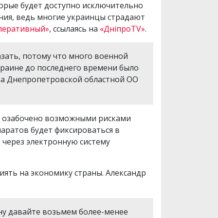
торые будет доступно исключительно
ния, ведь многие украинцы страдают
перативный»
, ссылаясь на
«ДніпроTV»
.
азать, потому что много военной
краине до последнего времени было
ава Днепропетровской областной ОО
ое озабочено возможными рисками
аратов будет фиксироваться в
 через электронную систему
ять на экономику страны. Александр
 ну давайте возьмем более-менее