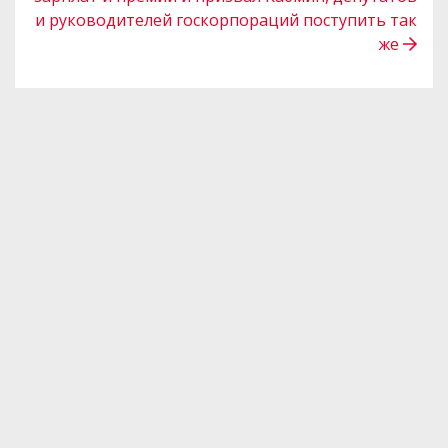
и руководителей госкорпораций поступить так
же