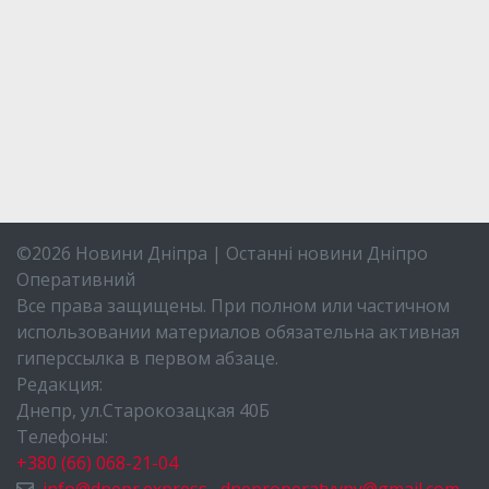
©2026 Новини Дніпра | Останні новини Дніпро
Оперативний
Все права защищены. При полном или частичном
использовании материалов обязательна активная
гиперссылка в первом абзаце.
Редакция:
Днепр, ул.Старокозацкая 40Б
Телефоны:
+380 (66) 068-21-04