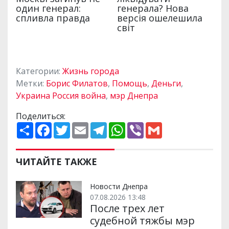
Категории:
Жизнь города
Метки:
Борис Филатов
,
Помощь
,
Деньги
,
Украина Россия война
,
мэр Днепра
Поделиться:
П
F
T
E
T
W
V
G
о
a
w
m
e
h
i
m
ш
c
i
a
l
a
b
a
и
e
t
i
e
t
e
i
р
b
t
l
g
s
r
l
ЧИТАЙТЕ ТАКЖЕ
и
o
e
r
A
т
o
r
a
p
и
k
m
p
Новости Днепра
07.08.2026 13:48
После трех лет
судебной тяжбы мэр