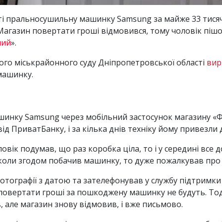
і пральносушильну машинку Samsung за майже 33 тисячі 
агазин повертати гроші відмовився, тому чоловік пішов 
ний
».
ого міськрайонного суду Дніпропетровської області
вир
машинку.
нку Samsung через мобільний застосунок магазину «Фок
від ПриватБанку, і за кілька днів техніку йому привезли
вік подумав, що раз коробка ціла, то і у середині все 
 коли згодом побачив машинку, то дуже пожалкував про
фотографії з датою та зателефонував у службу підтримки
 повертати гроші за пошкоджену машинку не будуть. Тод
, але магазин знову відмовив, і вже письмово.