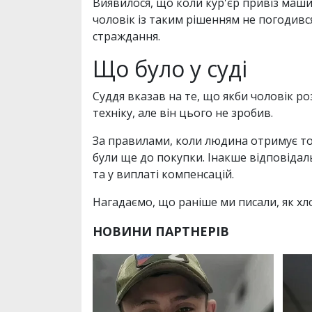
Виявилося, що коли кур'єр привіз машин
чоловік із таким рішенням не погодився
страждання.
Що було у суді
Суддя вказав на те, що якби чоловік р
техніку, але він цього не зробив.
За правилами, коли людина отримує тов
були ще до покупки. Інакше відповідал
та у виплаті компенсацій.
Нагадаємо, що раніше ми писали, як х