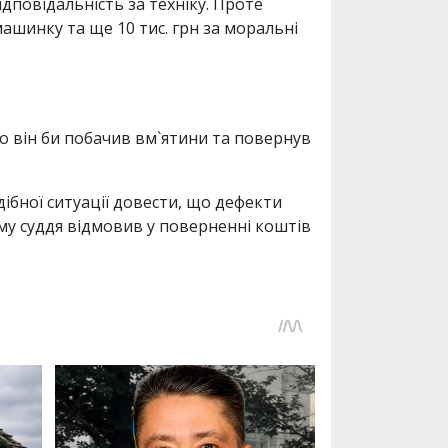
ідповідальність за техніку. Проте
машинку та ще 10 тис. грн за моральні
то він би побачив вм`ятини та повернув
ібної ситуації довести, що дефекти
ому суддя відмовив у поверненні коштів