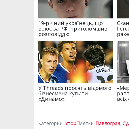
Категории:
Історії
Метки:
Павлоград
,
Су