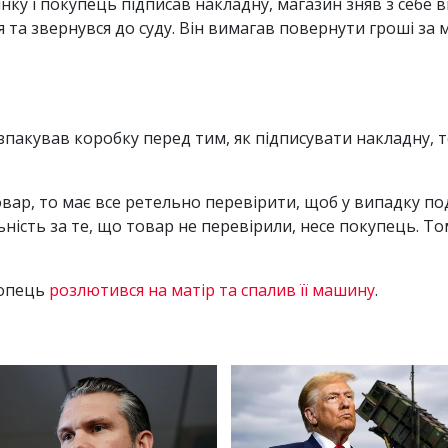
ку і покупець підписав накладну, магазин зняв з себе в
 та звернувся до суду. Він вимагав повернути гроші за 
озпакував коробку перед тим, як підписувати накладну, 
ар, то має все ретельно перевірити, щоб у випадку под
ьність за те, що товар не перевірили, несе покупець. Т
лопець
розлютився на матір та спалив її машину
.