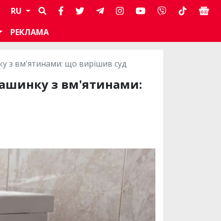
RU
РЕКЛАМА
у з вм'ятинами: що вирішив суд
машинку з вм'ятинами: