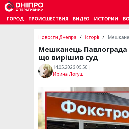
ГОРОД
ПРОИСШЕСТВИЯ
ВИДЕО
ИСТОРИИ
В
Новости Днепра
/
Історії
/
Мешканец
Мешканець Павлограда 
що вирішив суд
14.05.2026 09:50 |
Ирина Логуш