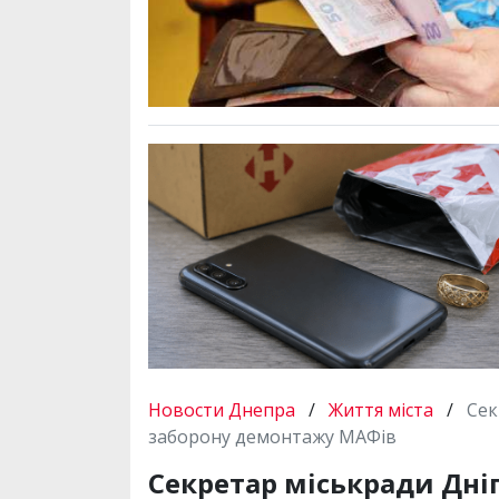
Новости Днепра
/
Життя міста
/
Сек
заборону демонтажу МАФів
Секретар міськради Дніп