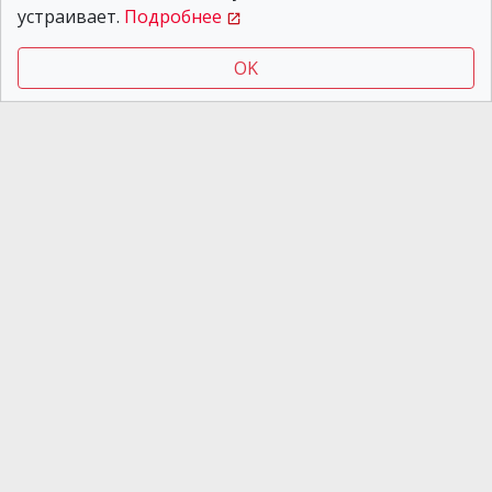
На Дніпропетровщині у
устраивает.
Подробнее
басейні приватного
будинку потонула
OK
дитина
Новости Днепра
04.08.2026 15:58
У Дніпрі на проспекті
Поля чоловік трощив
авто та кидався на
людей
Новости Днепра
/
Життя міста
/
Прогноз
погоди у Дніпрі на сьогодні, 14 травня 2026
Прогноз погоди у Дніпрі на
сьогодні, 14 травня 2026