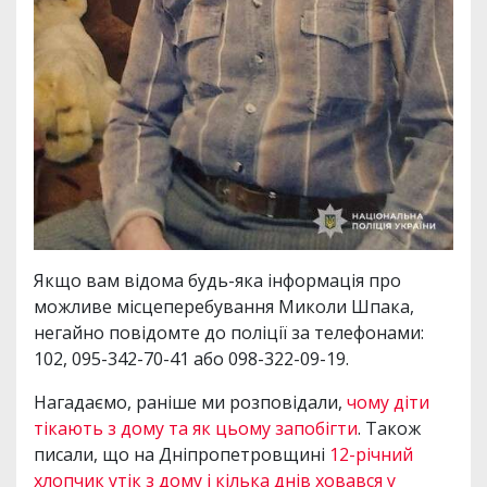
Якщо вам відома будь-яка інформація про
можливе місцеперебування Миколи Шпака,
негайно повідомте до поліції за телефонами:
102, 095-342-70-41 або 098-322-09-19.
Нагадаємо, раніше ми розповідали,
чому діти
тікають з дому та як цьому запобігти
. Також
писали, що на Дніпропетровщині
12-річний
хлопчик утік з дому і кілька днів ховався у