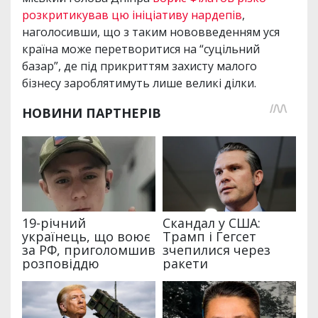
розкритикував цю ініціативу нардепів
,
наголосивши, що з таким нововведенням уся
країна може перетворитися на “суцільний
базар”, де під прикриттям захисту малого
бізнесу зароблятимуть лише великі ділки.