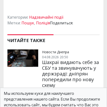
Категории:
Надзвичайні події
Метки:
Пошук
,
Поліція
Поделиться:
ЧИТАЙТЕ ТАКЖЕ
Новости Днепра
04.08.2026 20:50
Шахраї видають себе за
СБУ та звинувачують у
держзраді: дніпрян
попередили про нову
схему
Мы используем куки для наилучшего
представления нашего сайта. Если Вы продолжите
Новости Днепра
использовать сайт, мы будем считать что Вас это
07.08.2026 12:49