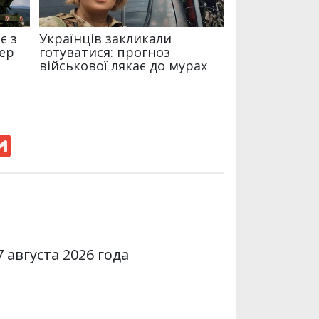
G
m
a
i
l
 августа 2026 года