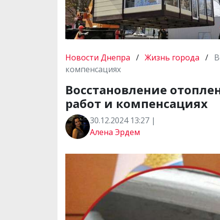
Новости Днепра
/
Жизнь города
/
В
компенсациях
Восстановление отоплен
работ и компенсациях
30.12.2024 13:27 |
Алена Эрдем