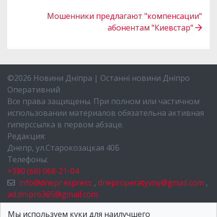
Мошенники предлагают "компенсации"
абонентам "Киевстар"
©2026 Новини Дніпра | Останні новини Дніпро
Оперативний
Все права защищены. При полном или частичном
использовании материалов обязательна активная
гиперссылка в первом абзаце.
Редакция:
Днепр, ул.Старокозацкая 40Б
Телефоны:
+380 (66) 068-21-04
info@dnepr.express
,
dneproperatyvny@gmail.com
,
ad.dnipro365@gmail.com
НОВОСТИ ДНЕПРА
Мы используем куки для наилучшего