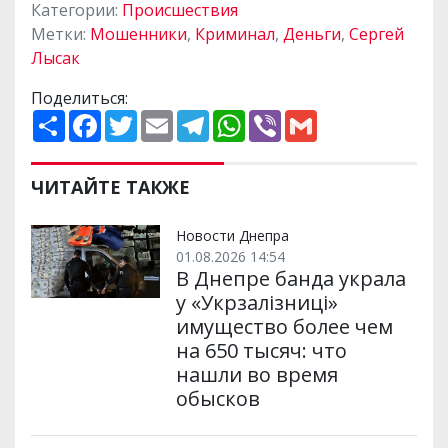
Категории:
Происшествия
Метки:
Мошенники
,
Криминал
,
Деньги
,
Сергей
Лысак
Поделиться:
П
F
T
E
T
W
V
G
о
a
w
m
e
h
i
m
ш
c
i
a
l
a
b
a
и
e
t
i
e
t
e
i
р
b
t
l
g
s
r
l
ЧИТАЙТЕ ТАКЖЕ
и
o
e
r
A
т
o
r
a
p
и
k
m
p
Новости Днепра
01.08.2026 14:54
В Днепре банда украла
у «Укрзалізниці»
имущество более чем
на 650 тысяч: что
нашли во время
обысков