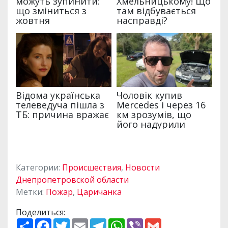
Категории:
Происшествия
,
Новости
Днепропетровской области
Метки:
Пожар
,
Царичанка
Поделиться:
П
F
T
E
T
W
V
G