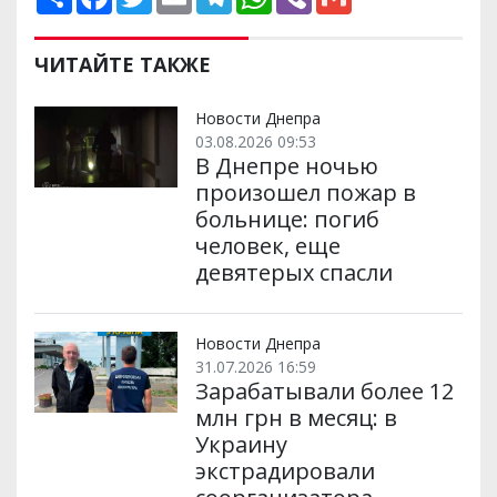
о
a
w
m
e
h
i
m
ш
c
i
a
l
a
b
a
и
e
t
i
e
t
e
i
р
b
t
l
g
s
r
l
ЧИТАЙТЕ ТАКЖЕ
и
o
e
r
A
т
o
r
a
p
и
k
m
p
Новости Днепра
03.08.2026 09:53
В Днепре ночью
произошел пожар в
больнице: погиб
человек, еще
девятерых спасли
Новости Днепра
31.07.2026 16:59
Зарабатывали более 12
млн грн в месяц: в
Украину
экстрадировали