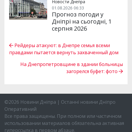
Новости Днепра
01.08.2026 06:33
Прогноз погоди у
Дніпрі на сьогодні, 1
серпня 2026
Рейдеры атакуют: в Днепре семья всеми
правдами пытается вернуть захваченный дом
На Днепропетровщине в здании больницы
загорелся буфет: фото
©2026 Новини Дніпра | Останні новини Дніпро
Оперативний
Все права защищены. При полном или частичном
использовании материалов обязательна активная
гиперссылка в первом абзаце.