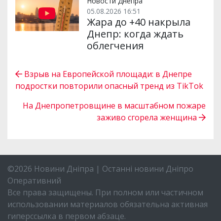
Новости Днепра
05.08.2026 16:51
Жара до +40 накрыла
Днепр: когда ждать
облегчения
Взрыв на Европейской площади: в Днепре
подростки повторили опасный тренд из TikTok
На Днепропетровщине в масштабном пожаре
заживо сгорела женщина
©2026 Новини Дніпра | Останні новини Дніпро
Оперативний
Все права защищены. При полном или частичном
использовании материалов обязательна активная
гиперссылка в первом абзаце.