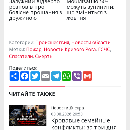
Категории:
Происшествия
,
Новости области
Метки:
Пожар
,
Новости Кривого Рога
,
ГСЧС
,
Спасатели
,
Смерть
Поделиться:
П
F
T
E
T
W
V
G
о
a
w
m
e
h
i
m
ш
c
i
a
l
a
b
a
и
e
t
i
e
t
e
i
р
b
t
l
g
s
r
l
ЧИТАЙТЕ ТАКЖЕ
и
o
e
r
A
т
o
r
a
p
и
k
m
p
Новости Днепра
03.08.2026 20:50
Кровавые семейные
конфликты: за три дня