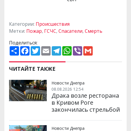
Категории:
Происшествия
Метки:
Пожар
,
ГСЧС
,
Спасатели
,
Смерть
Поделиться:
П
F
T
E
T
W
V
G
о
a
w
m
e
h
i
m
ш
c
i
a
l
a
b
a
и
e
t
i
e
t
e
i
р
b
t
l
g
s
r
l
ЧИТАЙТЕ ТАКЖЕ
и
o
e
r
A
т
o
r
a
p
и
k
m
p
Новости Днепра
08.08.2026 12:54
Драка возле ресторана
в Кривом Роге
закончилась стрельбой
Новости Днепра