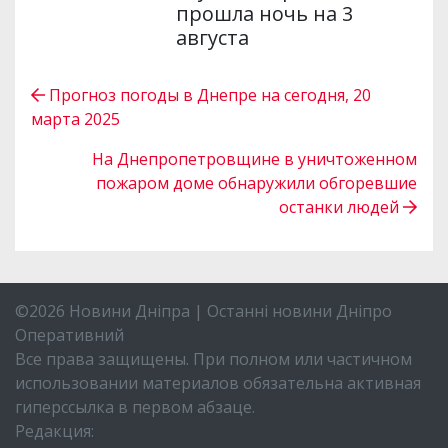
прошла ночь на 3
августа
Прогноз погоды в Днепре на сегодня, 20
марта 2025
На Днепропетровщине в уничтоженном
пожаром доме обнаружили обгоревшие
останки людей
©2026 Новини Дніпра | Останні новини Дніпро
Оперативний
Все права защищены. При полном или частичном
использовании материалов обязательна активная
гиперссылка в первом абзаце.
Редакция: