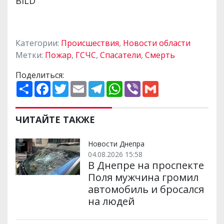
Категории:
Происшествия
,
Новости области
Метки:
Пожар
,
ГСЧС
,
Спасатели
,
Смерть
Поделиться:
П
F
T
E
T
W
V
G
о
a
w
m
e
h
i
m
ш
c
i
a
l
a
b
a
и
e
t
i
e
t
e
i
р
b
t
l
g
s
r
l
ЧИТАЙТЕ ТАКЖЕ
и
o
e
r
A
т
o
r
a
p
и
k
m
p
Новости Днепра
04.08.2026 15:58
В Днепре на проспекте
Поля мужчина громил
автомобиль и бросался
на людей