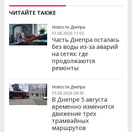
ш
c
i
a
l
a
b
a
и
e
t
i
e
t
e
i
р
b
t
l
g
s
r
l
ЧИТАЙТЕ ТАКЖЕ
и
o
e
r
A
т
o
r
a
p
и
k
m
p
Новости Днепра
01.08.2026 11:52
Часть Днепра осталась
без воды из-за аварий
на сетях: где
продолжаются
ремонты
Новости Днепра
05.08.2026 08:45
В Днепре 5 августа
временно изменится
движение трех
трамвайных
маршрутов