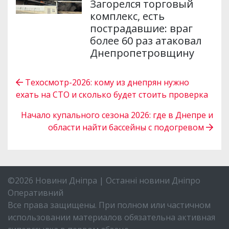
Загорелся торговый
комплекс, есть
пострадавшие: враг
более 60 раз атаковал
Днепропетровщину
Техосмотр-2026: кому из днепрян нужно
ехать на СТО и сколько будет стоить проверка
Начало купального сезона 2026: где в Днепре и
области найти бассейны с подогревом
©2026 Новини Дніпра | Останні новини Дніпро
Оперативний
Все права защищены. При полном или частичном
использовании материалов обязательна активная