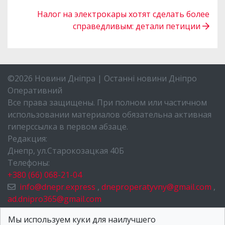
Налог на электрокары хотят сделать более
справедливым: детали петиции
©2026 Новини Дніпра | Останні новини Дніпро
Оперативний
Все права защищены. При полном или частичном
использовании материалов обязательна активная
гиперссылка в первом абзаце.
Редакция:
Днепр, ул.Старокозацкая 40Б
Телефоны:
+380 (66) 068-21-04
info@dnepr.express
,
dneproperatyvny@gmail.com
,
ad.dnipro365@gmail.com
НОВОСТИ ДНЕПРА
Мы используем куки для наилучшего