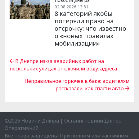
Новости Днепра
02.08.2026 13:51
8 категорий якобы
потеряли право на
отсрочку: что известно
о «новых правилах
мобилизации»
В Днепре из-за аварийных работ на
нескольких улицах отключили воду: адреса
Неправильное горючее в баке: водителям
рассказали, как спасти авто
©2026 Новини Дніпра | Останні новини Дніпро
Оперативний
Все права защищены. При полном или частичном