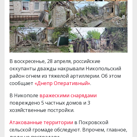
В воскресенье, 28 апреля, российские
оккупанты дважды накрывали Никопольский
район огнем из тяжелой артиллерии. Об этом
сообщает
«Днепр Оперативный»
.
В Никополе
вражескими снарядами
повреждено 5 частных домов и 3
хозяйственные постройки.
Атакованные территории
в Покровской
сельской громаде обследуют. Впрочем, главное,
люди не пострадали.