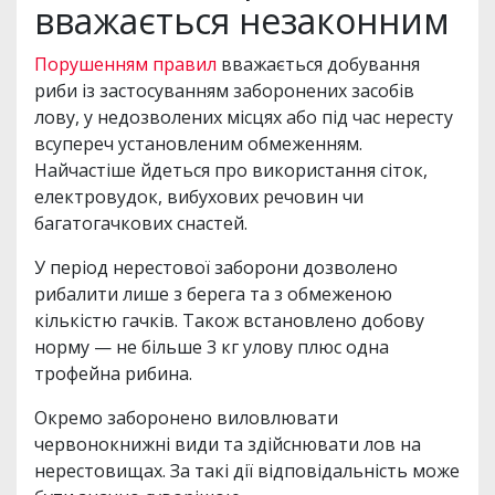
вважається незаконним
Порушенням правил
вважається добування
риби із застосуванням заборонених засобів
лову, у недозволених місцях або під час нересту
всупереч установленим обмеженням.
Найчастіше йдеться про використання сіток,
електровудок, вибухових речовин чи
багатогачкових снастей.
У період нерестової заборони дозволено
рибалити лише з берега та з обмеженою
кількістю гачків. Також встановлено добову
норму — не більше 3 кг улову плюс одна
трофейна рибина.
Окремо заборонено виловлювати
червонокнижні види та здійснювати лов на
нерестовищах. За такі дії відповідальність може