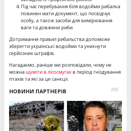
Під час перебування біля водойми рибалка
повинен мати документ, що посвідчує
особу, а також засоби для вимірювання
ваги та довжини риби.
Дотримання правил рибальства допоможе
зберегти українські водойми та уникнути
серйозних штрафів.
Нагадаємо, раніше ми розповідали, чому не
можна
шуміти в лісосмугах
в період гніздування
птахів та які за це санкції.