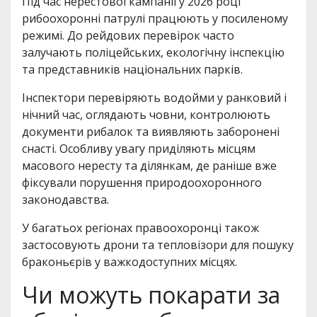
Під час нерестової кампанії у 2026 році
рибоохоронні патрулі працюють у посиленому
режимі. До рейдових перевірок часто
залучають поліцейських, екологічну інспекцію
та представників національних парків.
Інспектори перевіряють водойми у ранковий і
нічний час, оглядають човни, контролюють
документи рибалок та виявляють заборонені
снасті. Особливу увагу приділяють місцям
масового нересту та ділянкам, де раніше вже
фіксували порушення природоохоронного
законодавства.
У багатьох регіонах правоохоронці також
застосовують дрони та тепловізори для пошуку
браконьєрів у важкодоступних місцях.
Чи можуть покарати за