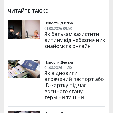
ш
c
i
a
l
a
b
a
и
e
t
i
e
t
e
i
р
b
t
l
g
s
r
l
ЧИТАЙТЕ ТАКЖЕ
и
o
e
r
A
т
o
r
a
p
и
k
m
p
Новости Днепра
01.08.2026 09:53
Як батькам захистити
дитину від небезпечних
знайомств онлайн
Новости Днепра
04.08.2026 11:50
Як відновити
втрачений паспорт або
ID-картку під час
воєнного стану:
терміни та ціни