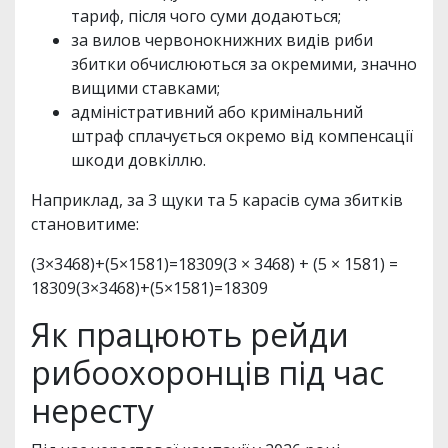
тариф, після чого суми додаються;
за вилов червонокнижних видів риби
збитки обчислюються за окремими, значно
вищими ставками;
адміністративний або кримінальний
штраф сплачується окремо від компенсації
шкоди довкіллю.
Наприклад, за 3 щуки та 5 карасів сума збитків
становитиме:
(3×3468)+(5×1581)=18309(3 × 3468) + (5 × 1581) =
18309(3×3468)+(5×1581)=18309
Як працюють рейди
рибоохоронців під час
нересту