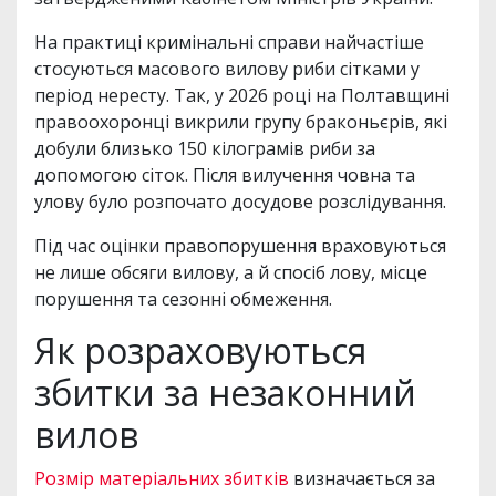
На практиці кримінальні справи найчастіше
стосуються масового вилову риби сітками у
період нересту. Так, у 2026 році на Полтавщині
правоохоронці викрили групу браконьєрів, які
добули близько 150 кілограмів риби за
допомогою сіток. Після вилучення човна та
улову було розпочато досудове розслідування.
Під час оцінки правопорушення враховуються
не лише обсяги вилову, а й спосіб лову, місце
порушення та сезонні обмеження.
Як розраховуються
збитки за незаконний
вилов
Розмір матеріальних збитків
визначається за