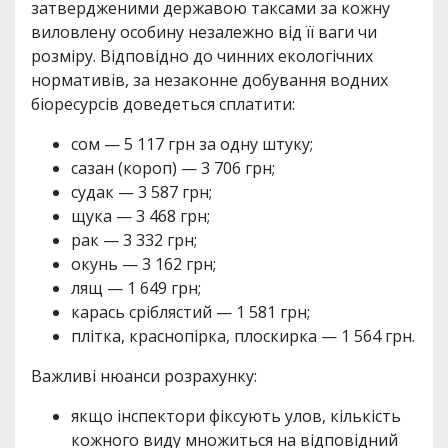
затвердженими державою таксами за кожну
виловлену особину незалежно від її ваги чи
розміру. Відповідно до чинних екологічних
нормативів, за незаконне добування водних
біоресурсів доведеться сплатити:
сом — 5 117 грн за одну штуку;
сазан (короп) — 3 706 грн;
судак — 3 587 грн;
щука — 3 468 грн;
рак — 3 332 грн;
окунь — 3 162 грн;
лящ — 1 649 грн;
карась сріблястий — 1 581 грн;
плітка, краснопірка, плоскирка — 1 564 грн.
Важливі нюанси розрахунку:
якщо інспектори фіксують улов, кількість
кожного виду множиться на відповідний