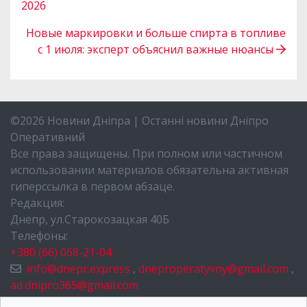
2026
Новые маркировки и больше спирта в топливе
с 1 июля: эксперт объяснил важные нюансы
©2026 Новини Дніпра | Останні новини Дніпро
Оперативний
Все права защищены. При полном или частичном
использовании материалов обязательна активная
гиперссылка в первом абзаце.
Редакция:
Днепр, ул.Старокозацкая 40Б
Телефоны:
+380 (66) 068-21-04
info@dnepr.express
,
dneproperatyvny@gmail.com
,
ad.dnipro365@gmail.com