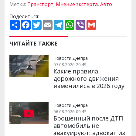
Метки:
Транспорт
,
Мнение эксперта
,
Авто
Поделиться:
П
F
T
E
T
W
V
G
о
a
w
m
e
h
i
m
ш
c
i
a
l
a
b
a
и
e
t
i
e
t
e
i
р
b
t
l
g
s
r
l
ЧИТАЙТЕ ТАКЖЕ
и
o
e
r
A
т
o
r
a
p
и
k
m
p
Новости Днепра
07.08.2026 20:49
Какие правила
дорожного движения
изменились в 2026 году
Новости Днепра
06.08.2026 09:45
Брошенный после ДТП
автомобиль не
эвакуируют: адвокат из