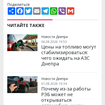
Поделиться:
П
F
T
E
T
W
V
G
о
a
w
m
e
h
i
m
ш
c
i
a
l
a
b
a
и
e
t
i
e
t
e
i
р
b
t
l
g
s
r
l
ЧИТАЙТЕ ТАКЖЕ
и
o
e
r
A
т
o
r
a
p
и
k
m
p
Новости Днепра
06.08.2026 19:53
Цены на топливо могут
стабилизироваться:
чего ожидать на АЗС
Днепра
Новости Днепра
01.08.2026 19:34
Почему из-за работы
РЭБ может не
открываться